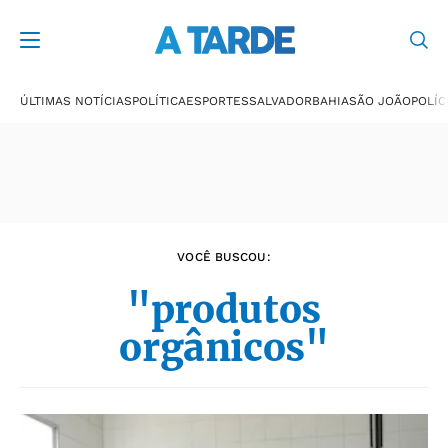
Últimas notícias
ÚLTIMAS NOTÍCIAS
POLÍTICA
ESPORTES
SALVADOR
BAHIA
SÃO JOÃO
POLÍC
VOCÊ BUSCOU:
"produtos
orgânicos"