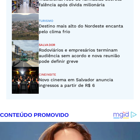
falência após dívida milionária
TURISMO
Destino mais alto do Nordeste encanta
pelo clima frio
SALVADOR
Rodoviários e empresários terminam
audiência sem acordo e nova reunião
pode definir greve
CINEINSITE
Novo cinema em Salvador anuncia
ingressos a partir de R$ 6