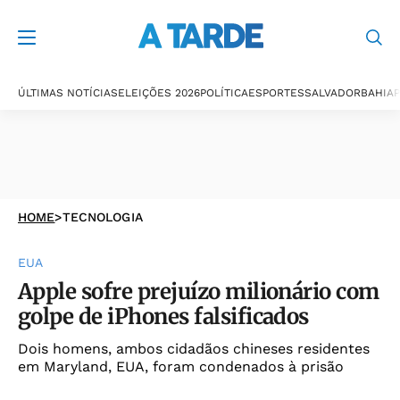
ÚLTIMAS NOTÍCIAS
ELEIÇÕES 2026
POLÍTICA
ESPORTES
SALVADOR
BAHIA
P
HOME
>
TECNOLOGIA
EUA
Apple sofre prejuízo milionário com
golpe de iPhones falsificados
Dois homens, ambos cidadãos chineses residentes
em Maryland, EUA, foram condenados à prisão