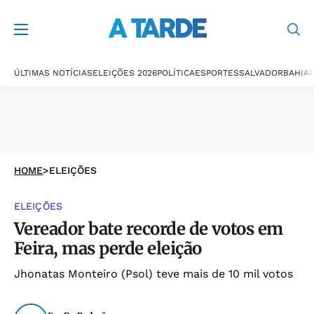
ÚLTIMAS NOTÍCIAS
ELEIÇÕES 2026
POLÍTICA
ESPORTES
SALVADOR
BAHIA
P
HOME
>
ELEIÇÕES
ELEIÇÕES
Vereador bate recorde de votos em
Feira, mas perde eleição
Jhonatas Monteiro (Psol) teve mais de 10 mil votos