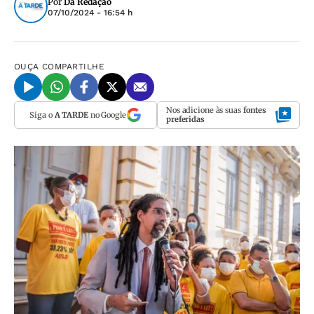
Por
Da Redação
07/10/2024 - 16:54 h
OUÇA
COMPARTILHE
Nos adicione às suas
fontes
Siga o
A TARDE
no Google
preferidas