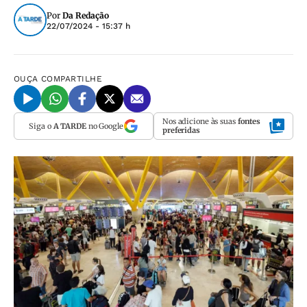
Por
Da Redação
22/07/2024 - 15:37 h
OUÇA
COMPARTILHE
Nos adicione às suas
fontes
Siga o
A TARDE
no Google
preferidas