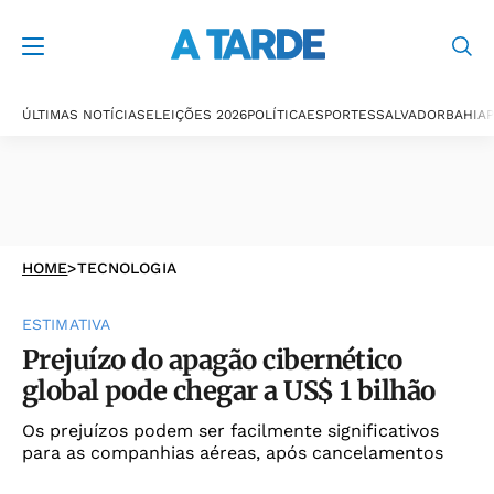
ÚLTIMAS NOTÍCIAS
ELEIÇÕES 2026
POLÍTICA
ESPORTES
SALVADOR
BAHIA
P
HOME
>
TECNOLOGIA
ESTIMATIVA
Prejuízo do apagão cibernético
global pode chegar a US$ 1 bilhão
Os prejuízos podem ser facilmente significativos
para as companhias aéreas, após cancelamentos