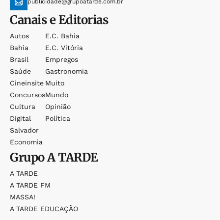
publicidade@grupoatarde.com.br
Canais e Editorias
Autos
E.c. Bahia
Bahia
E.c. Vitória
Brasil
Empregos
Saúde
Gastronomia
Cineinsite
Muito
Concursos
Mundo
Cultura
Opinião
Digital
Política
Salvador
Economia
Grupo
A TARDE
A TARDE
A TARDE FM
MASSA!
A TARDE EDUCAÇÃO