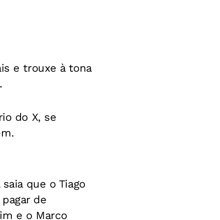
is e trouxe à tona
.
io do X, se
em.
 saia que o Tiago
 pagar de
im e o Marco