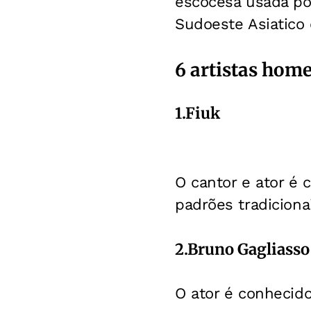
escocesa usada po
Sudoeste Asiatico 
6 artistas hom
1.Fiuk
O cantor e ator é
padrões tradicionai
2.Bruno Gagliasso
O ator é conhecid