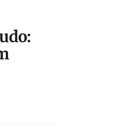
udo:
am