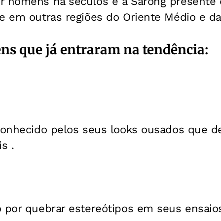
r homens há séculos e a Sarong presente
e em outras regiões do Oriente Médio e da 
ens que já entraram na tendência:
 conhecido pelos seus looks ousados que d
s .
o por quebrar
estereótipos em seus ensaio