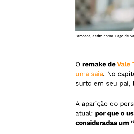
Famosos, assim como Tiago de Va
O
remake de
Vale 
uma saia
. No capí
surto em seu pai,
A aparição do per
atual:
por que o u
consideradas um 