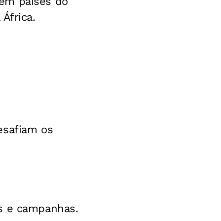
 em países do
África.
esafiam os
s e campanhas.