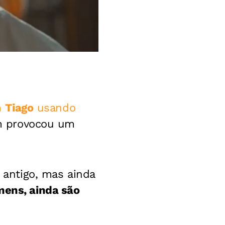
m
Tiago
usando
vem provocou um
antigo, mas ainda
mens, ainda são