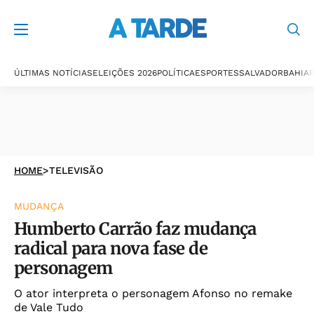
ÚLTIMAS NOTÍCIAS
ELEIÇÕES 2026
POLÍTICA
ESPORTES
SALVADOR
BAHIA
P
HOME
>
TELEVISÃO
MUDANÇA
Humberto Carrão faz mudança
radical para nova fase de
personagem
O ator interpreta o personagem Afonso no remake
de Vale Tudo