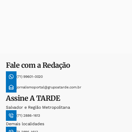
Fale com a Redação
(71) 99601-0020
jornalismoportal@grupoatarde.com.br
Assine
A TARDE
Salvador e Região Metropolitana
(71) 2886-1613
Demais localidades