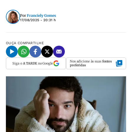
Por
Franciely Gomes
17/08/2025 - 20:31 h
OUÇA
COMPARTILHE
Nos adicione às suas
fontes
Siga o
A TARDE
no Google
preferidas