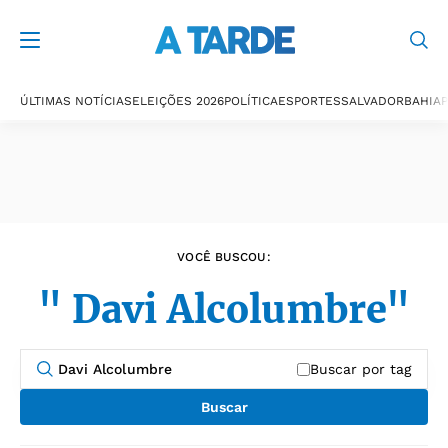
Últimas notícias
ÚLTIMAS NOTÍCIAS
ELEIÇÕES 2026
POLÍTICA
ESPORTES
SALVADOR
BAHIA
P
VOCÊ BUSCOU:
" Davi Alcolumbre"
Buscar por tag
Buscar