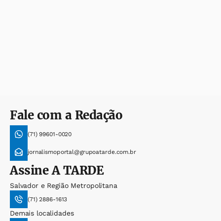
Fale com a Redação
(71) 99601-0020
jornalismoportal@grupoatarde.com.br
Assine
A TARDE
Salvador e Região Metropolitana
(71) 2886-1613
Demais localidades