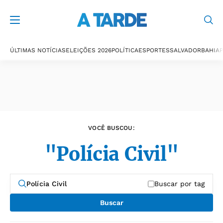
Últimas notícias
ÚLTIMAS NOTÍCIAS
ELEIÇÕES 2026
POLÍTICA
ESPORTES
SALVADOR
BAHIA
P
VOCÊ BUSCOU:
"Polícia Civil"
Buscar por tag
Buscar