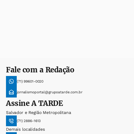
Fale com a Redação
(71) 99601-0020
jornalismoportal@grupoatarde.com.br
Assine
A TARDE
Salvador e Região Metropolitana
(71) 2886-1613
Demais localidades