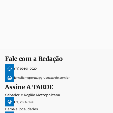
Fale com a Redação
(71) 99601-0020
jornalismoportal@grupoatarde.com.br
Assine
A TARDE
Salvador e Região Metropolitana
(71) 2886-1613
Demais localidades