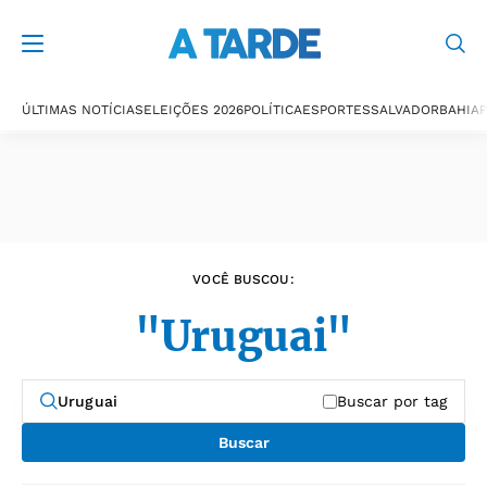
Últimas notícias
ÚLTIMAS NOTÍCIAS
ELEIÇÕES 2026
POLÍTICA
ESPORTES
SALVADOR
BAHIA
P
VOCÊ BUSCOU:
"Uruguai"
Buscar por tag
Buscar