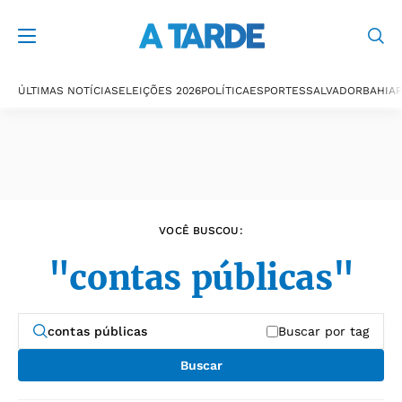
Últimas notícias
ÚLTIMAS NOTÍCIAS
ELEIÇÕES 2026
POLÍTICA
ESPORTES
SALVADOR
BAHIA
P
VOCÊ BUSCOU:
"contas públicas"
Buscar por tag
Buscar