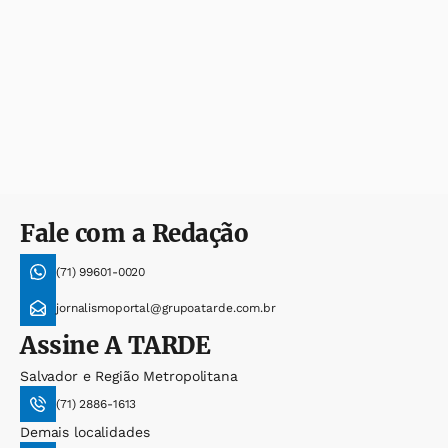
Fale com a Redação
(71) 99601-0020
jornalismoportal@grupoatarde.com.br
Assine
A TARDE
Salvador e Região Metropolitana
(71) 2886-1613
Demais localidades