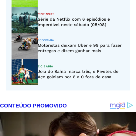
CINEINSITE
Série da Netflix com 6 episódios é
imperdível neste sábado (08/08)
ECONOMIA
Motoristas deixam Uber e 99 para fazer
entregas e dizem ganhar mais
E.C.BAHIA
Joia do Bahia marca três, e Pivetes de
Aço goleiam por 6 a 0 fora de casa