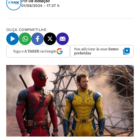
Por
Da Redação
01/06/2024 - 17:37 h
OUÇA
COMPARTILHE
Nos adicione às suas
fontes
Siga o
A TARDE
no Google
preferidas