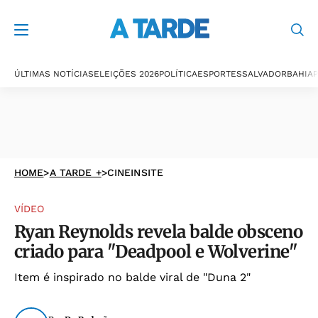
ÚLTIMAS NOTÍCIAS
ELEIÇÕES 2026
POLÍTICA
ESPORTES
SALVADOR
BAHIA
P
HOME
>
A TARDE +
>
CINEINSITE
VÍDEO
Ryan Reynolds revela balde obsceno
criado para "Deadpool e Wolverine"
Item é inspirado no balde viral de "Duna 2"