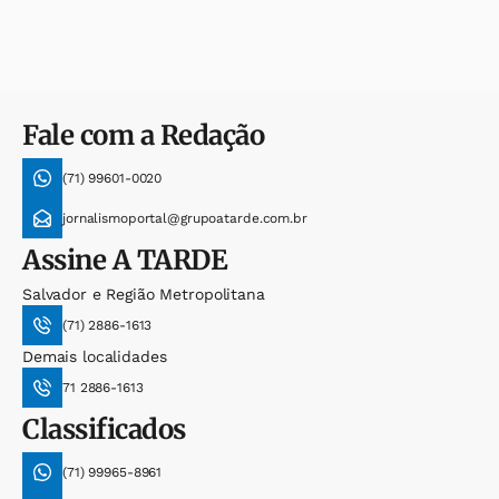
Fale com a Redação
(71) 99601-0020
jornalismoportal@grupoatarde.com.br
Assine
A TARDE
Salvador e Região Metropolitana
(71) 2886-1613
Demais localidades
71 2886-1613
Classificados
(71) 99965-8961