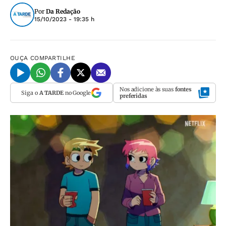
Por
Da Redação
15/10/2023 - 19:35 h
OUÇA
COMPARTILHE
Nos adicione às suas
fontes
Siga o
A TARDE
no Google
preferidas