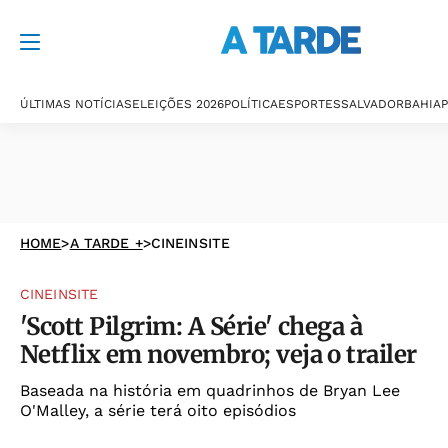
ÚLTIMAS NOTÍCIAS
ELEIÇÕES 2026
POLÍTICA
ESPORTES
SALVADOR
BAHIA
P
HOME
>
A TARDE +
>
CINEINSITE
CINEINSITE
'Scott Pilgrim: A Série' chega à
Netflix em novembro; veja o trailer
Baseada na história em quadrinhos de Bryan Lee
O'Malley, a série terá oito episódios