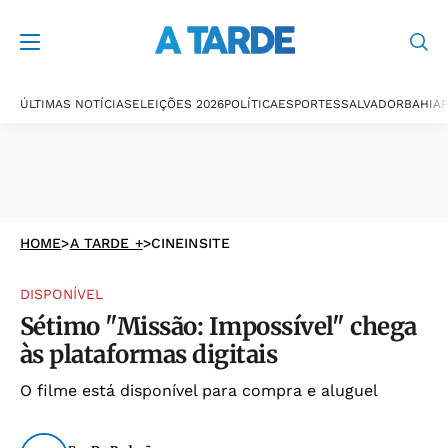
ÚLTIMAS NOTÍCIAS
ELEIÇÕES 2026
POLÍTICA
ESPORTES
SALVADOR
BAHIA
P
HOME
>
A TARDE +
>
CINEINSITE
DISPONÍVEL
Sétimo "Missão: Impossível" chega
às plataformas digitais
O filme está disponível para compra e aluguel