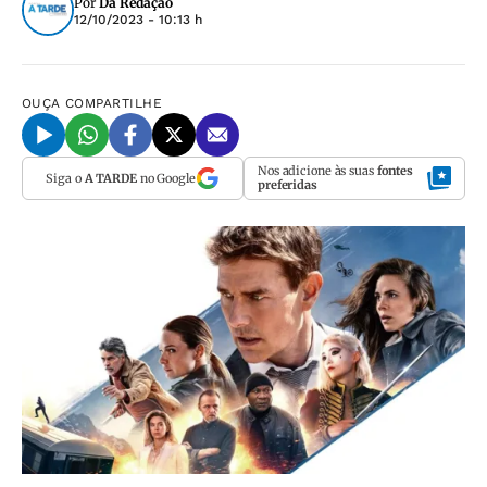
Por
Da Redação
12/10/2023 - 10:13 h
OUÇA
COMPARTILHE
Nos adicione às suas
fontes
Siga o
A TARDE
no Google
preferidas