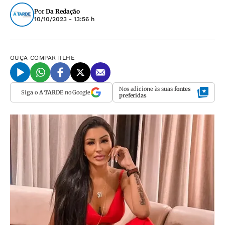
Por
Da Redação
10/10/2023 - 13:56 h
OUÇA
COMPARTILHE
Nos adicione às suas
fontes
Siga o
A TARDE
no Google
preferidas