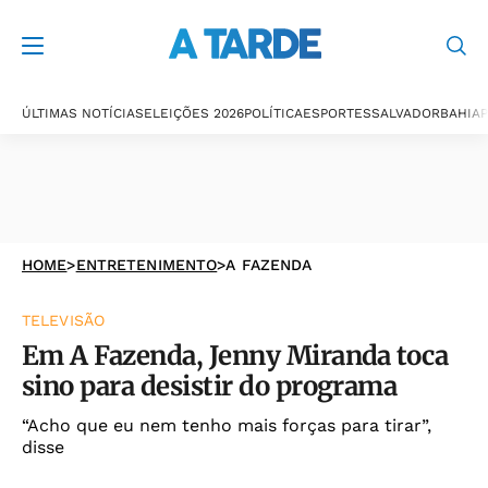
ÚLTIMAS NOTÍCIAS
ELEIÇÕES 2026
POLÍTICA
ESPORTES
SALVADOR
BAHIA
P
HOME
>
ENTRETENIMENTO
>
A FAZENDA
TELEVISÃO
Em A Fazenda, Jenny Miranda toca
sino para desistir do programa
“Acho que eu nem tenho mais forças para tirar”,
disse