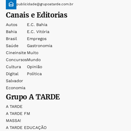
publicidade@grupoatarde.com.br
Canais e Editorias
Autos
E.c. Bahia
Bahia
E.c. Vitória
Brasil
Empregos
Saúde
Gastronomia
Cineinsite
Muito
Concursos
Mundo
Cultura
Opinião
Digital
Política
Salvador
Economia
Grupo
A TARDE
A TARDE
A TARDE FM
MASSA!
A TARDE EDUCAÇÃO