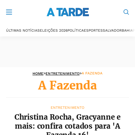
A Fazenda
ÚLTIMAS NOTÍCIAS
ELEIÇÕES 2026
POLÍTICA
ESPORTES
SALVADOR
BAHIA
P
>
>
A FAZENDA
HOME
ENTRETENIMENTO
A Fazenda
ENTRETENIMENTO
Christina Rocha, Gracyanne e
mais: confira cotados para 'A