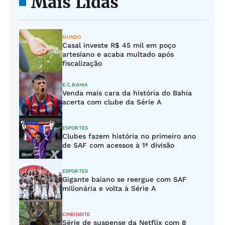
Mais Lidas
MUNDO
Casal investe R$ 45 mil em poço
artesiano e acaba multado após
fiscalização
E.C.BAHIA
Venda mais cara da história do Bahia
acerta com clube da Série A
ESPORTES
Clubes fazem história no primeiro ano
de SAF com acessos à 1ª divisão
ESPORTES
Gigante baiano se reergue com SAF
milionária e volta à Série A
CINEINSITE
Série de suspense da Netflix com 8