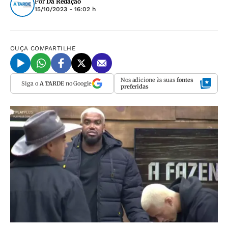
Por
Da Redação
15/10/2023 - 16:02 h
OUÇA
COMPARTILHE
Nos adicione às suas
fontes
Siga o
A TARDE
no Google
preferidas