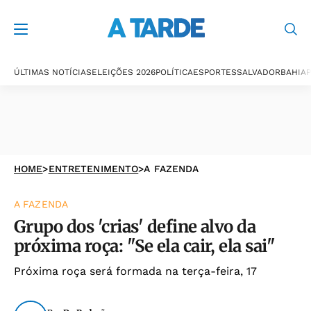
ÚLTIMAS NOTÍCIAS
ELEIÇÕES 2026
POLÍTICA
ESPORTES
SALVADOR
BAHIA
P
HOME
>
ENTRETENIMENTO
>
A FAZENDA
A FAZENDA
Grupo dos 'crias' define alvo da
próxima roça: "Se ela cair, ela sai"
Próxima roça será formada na terça-feira, 17