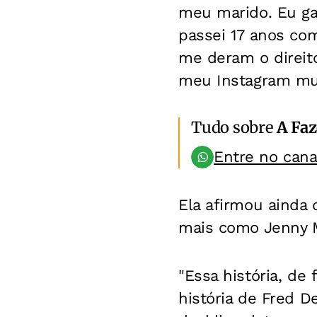
meu marido. Eu ga
passei 17 anos co
me deram o direit
meu Instagram mud
Tudo sobre
A Fa
Entre no can
Ela afirmou ainda
mais como Jenny Mi
"Essa história, de 
história de Fred D