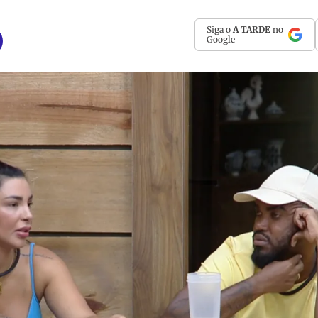
Siga o
A TARDE
no
Google