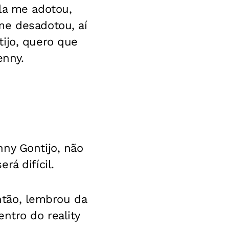
la me adotou,
me desadotou, aí
ijo, quero que
enny.
ny Gontijo, não
rá difícil.
então, lembrou da
ntro do reality