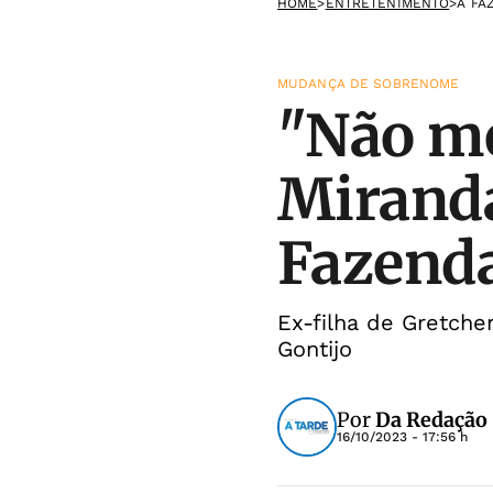
HOME
>
ENTRETENIMENTO
>
A FA
MUDANÇA DE SOBRENOME
"Não me
Miranda
Fazenda
Ex-filha de Gretch
Gontijo
Por
Da Redação
16/10/2023 - 17:56 h