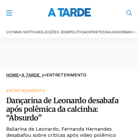
ÚLTIMAS NOTÍCIAS
ELEIÇÕES 2026
POLÍTICA
ESPORTES
SALVADOR
BAHIA
P
HOME
>
A TARDE +
>
ENTRETENIMENTO
ENTRETENIMENTO
Dançarina de Leonardo desabafa
após polêmica da calcinha:
“Absurdo”
Bailarina de Leonardo, Fernanda Hernandes
desabafou sobre críticas após vídeo polêmico