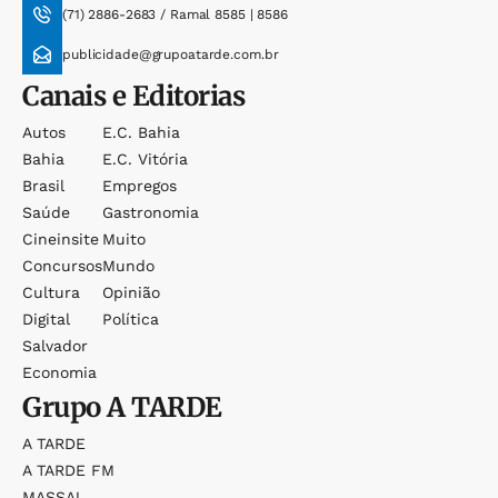
(71) 2886-2683 / Ramal 8585 | 8586
publicidade@grupoatarde.com.br
Canais e Editorias
Autos
E.c. Bahia
Bahia
E.c. Vitória
Brasil
Empregos
Saúde
Gastronomia
Cineinsite
Muito
Concursos
Mundo
Cultura
Opinião
Digital
Política
Salvador
Economia
Grupo
A TARDE
A TARDE
A TARDE FM
MASSA!