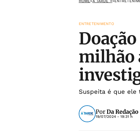
HOME
>
A TARDE +
>
ENTRETENIM
ENTRETENIMENTO
Doação 
milhão 
investi
Suspeita é que ele
Por
Da Redação
19/07/2024 - 19:31 h