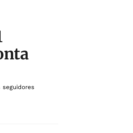
1
onta
s seguidores