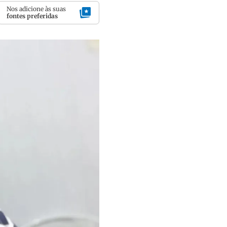
Nos adicione às suas
fontes preferidas