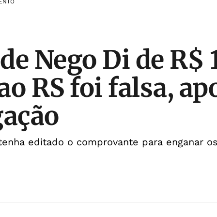
ENTO
de Nego Di de R$ 
ao RS foi falsa, ap
gação
 tenha editado o comprovante para enganar o