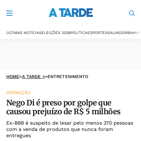
ÚLTIMAS NOTÍCIAS
ELEIÇÕES 2026
POLÍTICA
ESPORTES
SALVADOR
BAHIA
P
HOME
>
A TARDE +
>
ENTRETENIMENTO
OPERAÇÃO
Nego Di é preso por golpe que
causou prejuízo de R$ 5 milhões
Ex-BBB é suspeito de lesar pelo menos 370 pessoas
com a venda de produtos que nunca foram
entregues