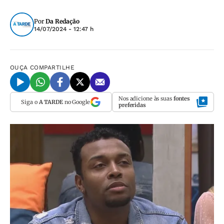
Por
Da Redação
14/07/2024 - 12:47 h
OUÇA
COMPARTILHE
Nos adicione às suas
fontes
Siga o
A TARDE
no Google
preferidas