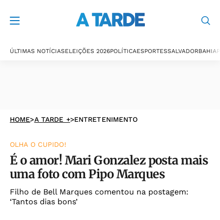
ÚLTIMAS NOTÍCIAS
ELEIÇÕES 2026
POLÍTICA
ESPORTES
SALVADOR
BAHIA
P
HOME
>
A TARDE +
>
ENTRETENIMENTO
OLHA O CUPIDO!
É o amor! Mari Gonzalez posta mais
uma foto com Pipo Marques
Filho de Bell Marques comentou na postagem:
‘Tantos dias bons’