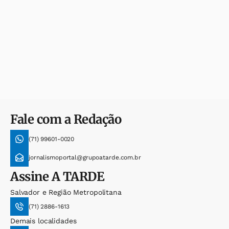
Fale com a Redação
(71) 99601-0020
jornalismoportal@grupoatarde.com.br
Assine
A TARDE
Salvador e Região Metropolitana
(71) 2886-1613
Demais localidades