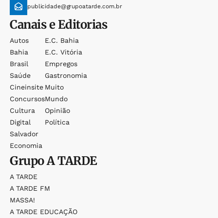
publicidade@grupoatarde.com.br
Canais e Editorias
Autos
E.c. Bahia
Bahia
E.c. Vitória
Brasil
Empregos
Saúde
Gastronomia
Cineinsite
Muito
Concursos
Mundo
Cultura
Opinião
Digital
Política
Salvador
Economia
Grupo
A TARDE
A TARDE
A TARDE FM
MASSA!
A TARDE EDUCAÇÃO