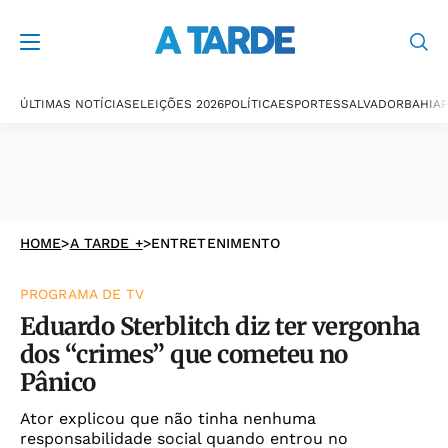
ÚLTIMAS NOTÍCIAS
ELEIÇÕES 2026
POLÍTICA
ESPORTES
SALVADOR
BAHIA
P
HOME
>
A TARDE +
>
ENTRETENIMENTO
PROGRAMA DE TV
Eduardo Sterblitch diz ter vergonha
dos “crimes” que cometeu no
Pânico
Ator explicou que não tinha nenhuma
responsabilidade social quando entrou no