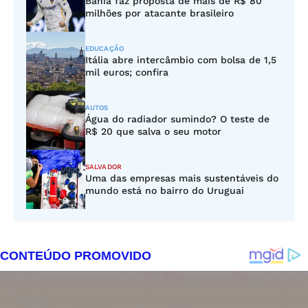
Bahia faz proposta de mais de R$ 80
milhões por atacante brasileiro
EDUCAÇÃO
Itália abre intercâmbio com bolsa de 1,5
mil euros; confira
AUTOS
Água do radiador sumindo? O teste de
R$ 20 que salva o seu motor
SALVADOR
Uma das empresas mais sustentáveis do
mundo está no bairro do Uruguai