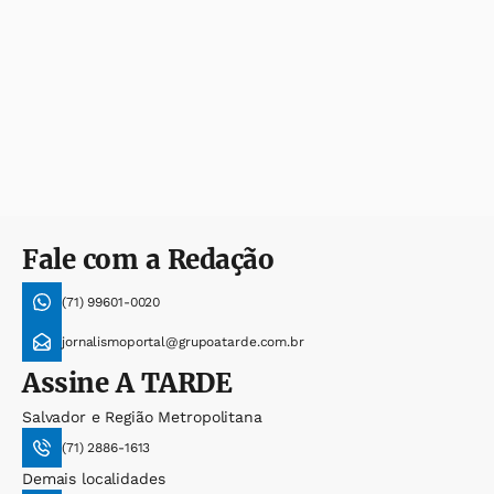
Fale com a Redação
(71) 99601-0020
jornalismoportal@grupoatarde.com.br
Assine
A TARDE
Salvador e Região Metropolitana
(71) 2886-1613
Demais localidades