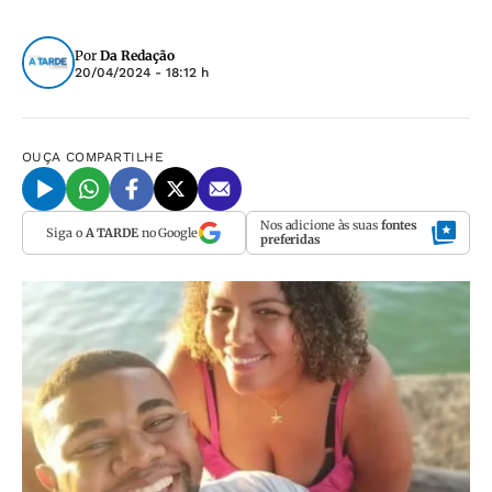
Por
Da Redação
20/04/2024 - 18:12 h
OUÇA
COMPARTILHE
Nos adicione às suas
fontes
Siga o
A TARDE
no Google
preferidas