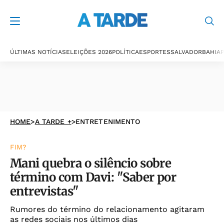
ÚLTIMAS NOTÍCIAS
ELEIÇÕES 2026
POLÍTICA
ESPORTES
SALVADOR
BAHIA
P
HOME
>
A TARDE +
>
ENTRETENIMENTO
FIM?
Mani quebra o silêncio sobre
término com Davi: "Saber por
entrevistas"
Rumores do término do relacionamento agitaram
as redes sociais nos últimos dias