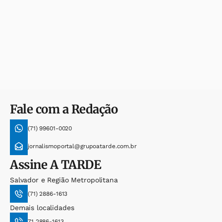
Fale com a Redação
(71) 99601-0020
jornalismoportal@grupoatarde.com.br
Assine
A TARDE
Salvador e Região Metropolitana
(71) 2886-1613
Demais localidades
71 2886-1613