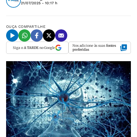
21/07/2025 - 10:17 h
OUÇA
COMPARTILHE
Nos adicione às suas
fontes
Siga o
A TARDE
no Google
preferidas