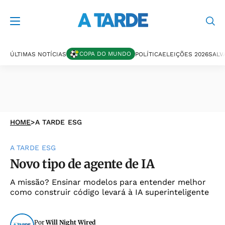
COPA DO MUNDO
ÚLTIMAS NOTÍCIAS
POLÍTICA
ELEIÇÕES 2026
SALV
HOME
>
A TARDE ESG
A TARDE ESG
Novo tipo de agente de IA
A missão? Ensinar modelos para entender melhor
como construir código levará à IA superinteligente
Por
Will Night Wired