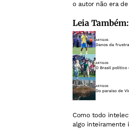
o autor não era d
Leia Também:
ARTIGOS
Danos da frustr
ARTIGOS
O Brasil polític
ARTIGOS
Do paraíso de Vin
Como todo intelect
algo inteiramente 