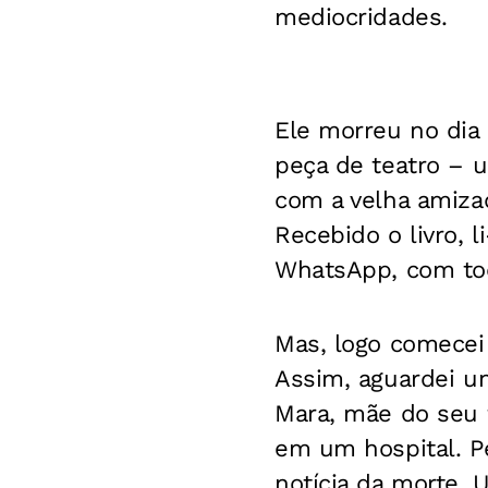
mediocridades.
Ele morreu no dia 
peça de teatro – u
com a velha amizad
Recebido o livro, 
WhatsApp, com tod
Mas, logo comecei
Assim, aguardei un
Mara, mãe do seu 
em um hospital. Pe
notícia da morte.