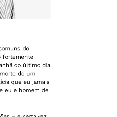
s comuns do
o fortemente
anhã do último dia
a morte do um
tícia que eu jamais
 que eu e homem de
ões – e certa vez,