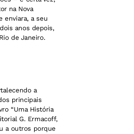
or na Nova
e enviara, a seu
dois anos depois,
Rio de Janeiro.
rtalecendo a
os principais
ivro “Uma História
torial G. Ermacoff,
u a outros porque