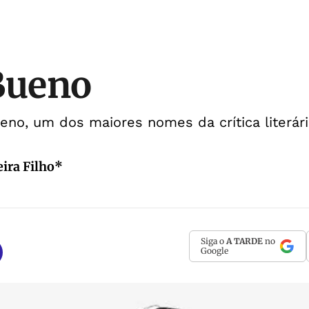
Bueno
eno, um dos maiores nomes da crítica literári
ira Filho*
Siga o
A TARDE
no
Google