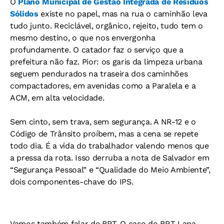
O
Plano Municipal de Gestão Integrada de Resíduos
Sólidos
existe no papel, mas na rua o caminhão leva
tudo junto. Reciclável, orgânico, rejeito, tudo tem o
mesmo destino, o que nos envergonha
profundamente. O catador faz o serviço que a
prefeitura não faz. Pior: os garis da limpeza urbana
seguem pendurados na traseira dos caminhões
compactadores, em avenidas como a Paralela e a
ACM, em alta velocidade.
Sem cinto, sem trava, sem segurança. A NR-12 e o
Código de Trânsito proíbem, mas a cena se repete
todo dia. É a vida do trabalhador valendo menos que
a pressa da rota. Isso derruba a nota de Salvador em
“Segurança Pessoal” e “Qualidade do Meio Ambiente”,
dois componentes-chave do IPS.
Vamos também falar de BRT. O caso do BRT Lapa-