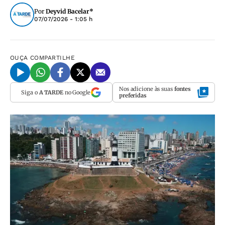
Por
Deyvid Bacelar*
07/07/2026 - 1:05 h
OUÇA
COMPARTILHE
Nos adicione às suas
fontes
Siga o
A TARDE
no Google
preferidas