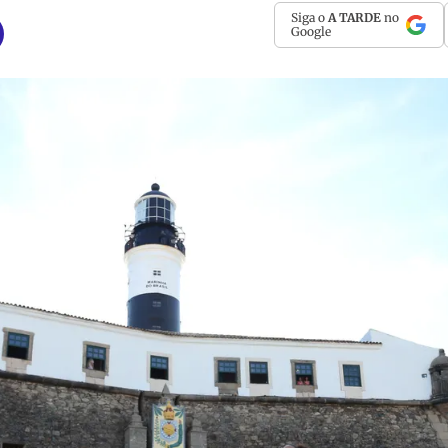
Siga o
A TARDE
no
Google