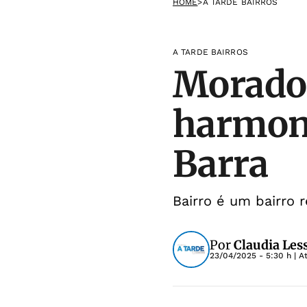
HOME
>
A TARDE BAIRROS
A TARDE BAIRROS
Morador
harmoni
Barra
Bairro é um bairro 
Por
Claudia Les
23/04/2025 - 5:30 h
| A