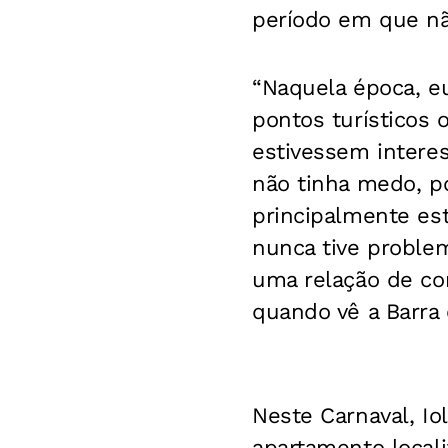
período em que não
“Naquela época, eu
pontos turísticos 
estivessem intere
não tinha medo, po
principalmente est
nunca tive proble
uma relação de con
quando vê a Barra 
Neste Carnaval, I
apartamento locali