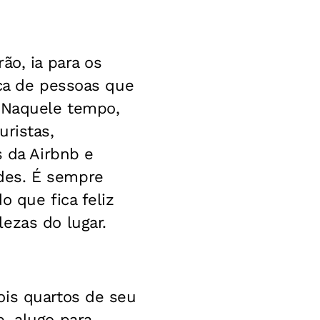
ão, ia para os
sca de pessoas que
. Naquele tempo,
uristas,
s da Airbnb e
des. É sempre
o que fica feliz
ezas do lugar.
ois quartos de seu
, alugo para