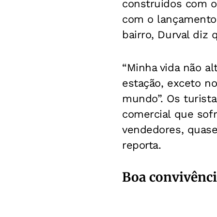
construídos com o 
com o lançamento d
bairro, Durval diz
“Minha vida não al
estação, exceto n
mundo”. Os turist
comercial que so
vendedores, quase 
reporta.
Boa convivênc