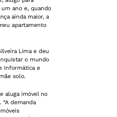
r um ano e, quando
nça ainda maior, a
r meu apartamento
Silveira Lima e deu
onquistar o mundo
e Informática e
 mãe solo.
ue aluga imóvel no
a. “A demanda
imóveis