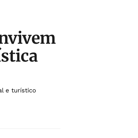
onvivem
stica
 e turístico