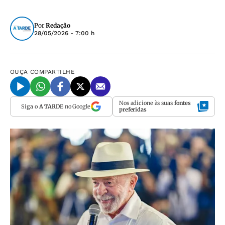
Por
Redação
28/05/2026 - 7:00 h
OUÇA
COMPARTILHE
Nos adicione às suas
fontes
Siga o
A TARDE
no Google
preferidas