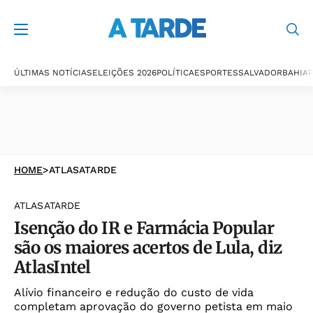
ÚLTIMAS NOTÍCIAS
ELEIÇÕES 2026
POLÍTICA
ESPORTES
SALVADOR
BAHIA
P
HOME
>
ATLASATARDE
ATLASATARDE
Isenção do IR e Farmácia Popular
são os maiores acertos de Lula, diz
AtlasIntel
Alívio financeiro e redução do custo de vida
completam aprovação do governo petista em maio