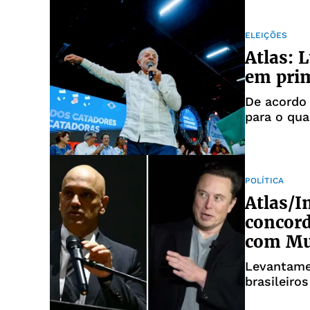
ELEIÇÕES
Atlas: 
em prim
De acordo 
para o qua
POLÍTICA
Atlas/I
concor
com M
Levantamen
brasileiro
X