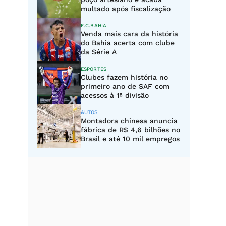
multado após fiscalização
E.C.BAHIA
Venda mais cara da história
do Bahia acerta com clube
da Série A
ESPORTES
Clubes fazem história no
primeiro ano de SAF com
acessos à 1ª divisão
AUTOS
Montadora chinesa anuncia
fábrica de R$ 4,6 bilhões no
Brasil e até 10 mil empregos