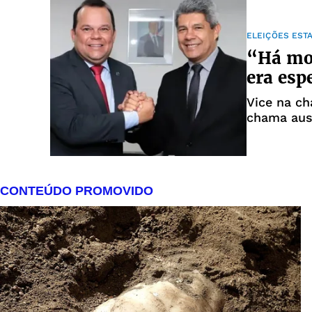
ELEIÇÕES EST
“Há mo
era esp
Vice na c
chama aus
democraci