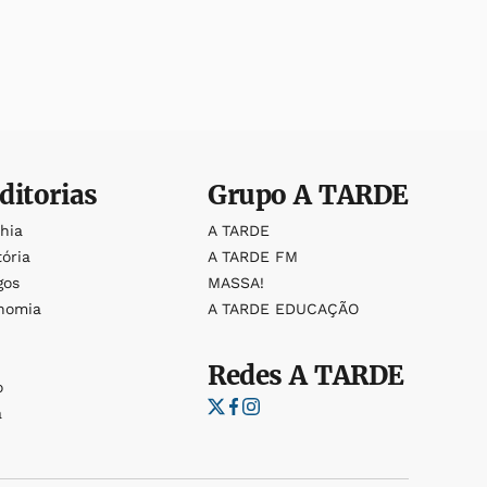
ditorias
Grupo
A TARDE
ahia
A TARDE
tória
A TARDE FM
gos
MASSA!
nomia
A TARDE EDUCAÇÃO
Redes
A TARDE
o
a