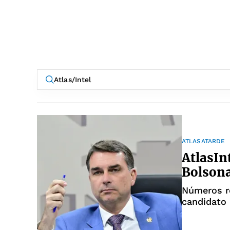
ATLASATARDE
AtlasIn
Bolson
Números r
candidato 