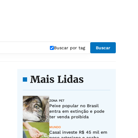
Buscar por tag
Buscar
Mais Lidas
ZONA PET
Peixe popular no Brasil
entra em extinção e pode
ter venda proibida
MUNDO
Casal investe R$ 45 mil em
poço artesiano e acaba