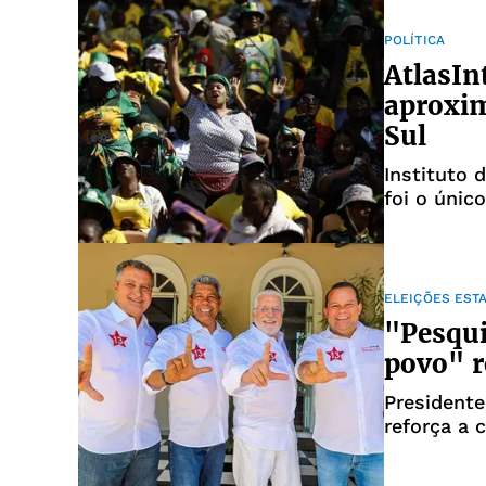
POLÍTICA
AtlasIn
aproxim
Sul
Instituto 
foi o únic
ELEIÇÕES EST
"Pesqui
povo" r
Presidente
reforça a 