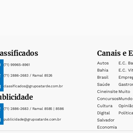
assificados
Canais e E
Autos
E.c. B
(71) 99965-8961
Bahia
E.c. Vi
(71) 2886-2683 / Ramal 8526
Brasil
Empre
Saúde
Gastro
classificados@grupoatarde.com.br
Cineinsite
Muito
ublicidade
Concursos
Mundo
Cultura
Opiniã
(71) 2886-2683 / Ramal 8585 | 8586
Digital
Polític
publicidade@grupoatarde.com.br
Salvador
Economia