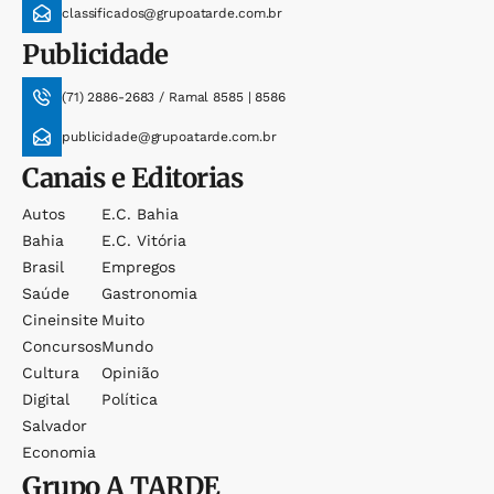
classificados@grupoatarde.com.br
Publicidade
(71) 2886-2683 / Ramal 8585 | 8586
publicidade@grupoatarde.com.br
Canais e Editorias
Autos
E.c. Bahia
Bahia
E.c. Vitória
Brasil
Empregos
Saúde
Gastronomia
Cineinsite
Muito
Concursos
Mundo
Cultura
Opinião
Digital
Política
Salvador
Economia
Grupo
A TARDE