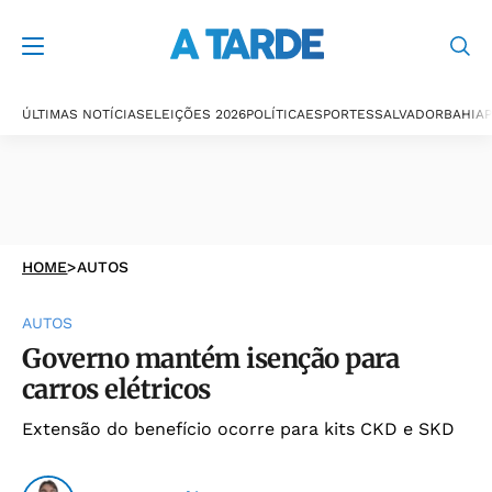
ÚLTIMAS NOTÍCIAS
ELEIÇÕES 2026
POLÍTICA
ESPORTES
SALVADOR
BAHIA
P
HOME
>
AUTOS
AUTOS
Governo mantém isenção para
carros elétricos
Extensão do benefício ocorre para kits CKD e SKD