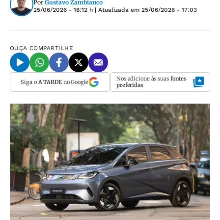
Por
Gustavo Zambianco
25/06/2026 - 16:12 h
| Atualizada em
25/06/2026 - 17:03
OUÇA
COMPARTILHE
Nos adicione às suas
fontes
Siga o
A TARDE
no Google
preferidas