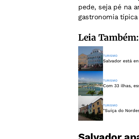
pede, seja pé na a
gastronomia típica 
Leia Também:
TURISMO
Salvador está e
TURISMO
Com 33 ilhas, es
TURISMO
"Suíça do Nordes
Salvador ap