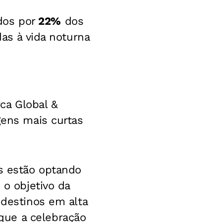
dos por
22%
dos
das à vida noturna
ca Global &
gens mais curtas
os estão optando
 o objetivo da
 destinos em alta
que a celebração