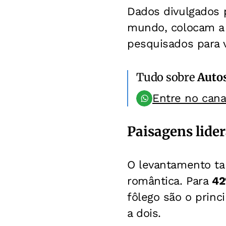
Dados divulgados 
mundo, colocam a 
pesquisados para 
Tudo sobre
Auto
Entre no can
Paisagens lide
O levantamento t
romântica. Para
4
fôlego são o prin
a dois.