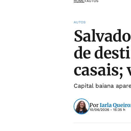
HOME
>
AUTOS
AUTOS
Salvado
de dest
casais; 
Capital baiana apar
Por
Iarla Queiro
10/06/2026 - 15:35 h