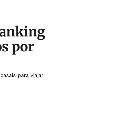
ranking
os por
asais para viajar