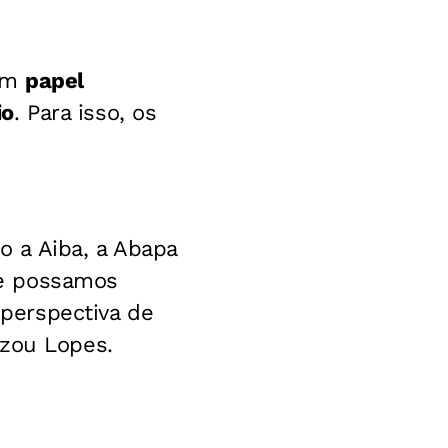
 um
papel
io
. Para isso, os
 a Aiba, a Abapa
ue possamos
perspectiva de
izou Lopes.