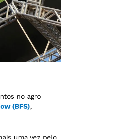
entos no agro
how (BFS)
,
mais uma vez pelo