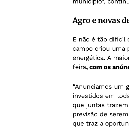
município”, contin
Agro e novas d
E não é tão difíci
campo criou uma p
energética. A maio
feira
, com os anún
“Anunciamos um gr
investidos em toda
que juntas trazem
previsão de serem
que traz a oportun