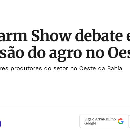
arm Show debate 
são do agro no Oe
res produtores do setor no Oeste da Bahia
Siga o
A TARDE
no
Google