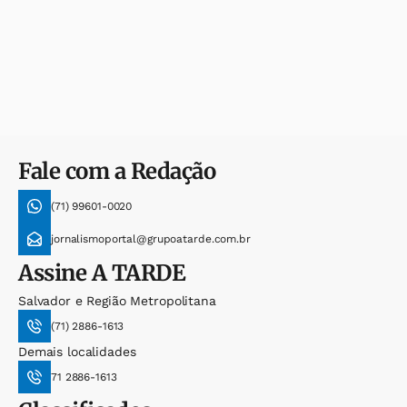
Fale com a Redação
(71) 99601-0020
jornalismoportal@grupoatarde.com.br
Assine
A TARDE
Salvador e Região Metropolitana
(71) 2886-1613
Demais localidades
71 2886-1613