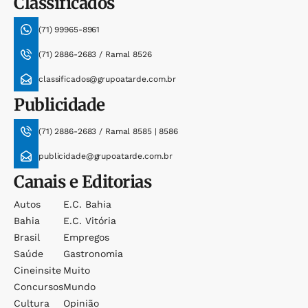
Classificados
(71) 99965-8961
(71) 2886-2683 / Ramal 8526
classificados@grupoatarde.com.br
Publicidade
(71) 2886-2683 / Ramal 8585 | 8586
publicidade@grupoatarde.com.br
Canais e Editorias
Autos
E.c. Bahia
Bahia
E.c. Vitória
Brasil
Empregos
Saúde
Gastronomia
Cineinsite
Muito
Concursos
Mundo
Cultura
Opinião