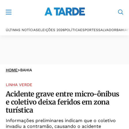
ÚLTIMAS NOTÍCIAS
ELEIÇÕES 2026
POLÍTICA
ESPORTES
SALVADOR
BAHIA
P
HOME
>
BAHIA
LINHA VERDE
Acidente grave entre micro-ônibus
e coletivo deixa feridos em zona
turística
Informações preliminares indicam que o coletivo
invadiu a contramão, causando o acidente