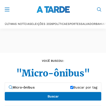
Últimas notícias
ÚLTIMAS NOTÍCIAS
ELEIÇÕES 2026
POLÍTICA
ESPORTES
SALVADOR
BAHIA
P
VOCÊ BUSCOU:
"Micro-ônibus"
Buscar por tag
Buscar