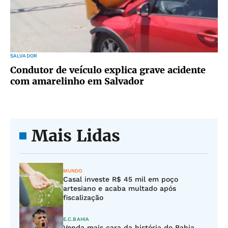
SALVADOR
Condutor de veículo explica grave acidente
com amarelinho em Salvador
Mais Lidas
MUNDO
Casal investe R$ 45 mil em poço
artesiano e acaba multado após
fiscalização
E.C.BAHIA
Venda mais cara da história do Bahia