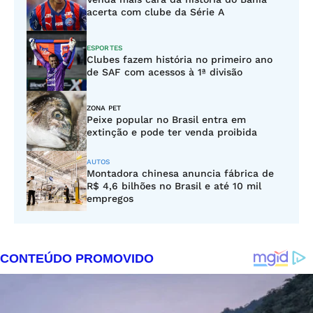
acerta com clube da Série A
ESPORTES
Clubes fazem história no primeiro ano
de SAF com acessos à 1ª divisão
ZONA PET
Peixe popular no Brasil entra em
extinção e pode ter venda proibida
AUTOS
Montadora chinesa anuncia fábrica de
R$ 4,6 bilhões no Brasil e até 10 mil
empregos