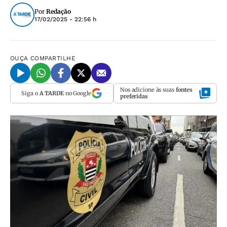
Por
Redação
17/02/2025 - 22:56 h
OUÇA
COMPARTILHE
Nos adicione às suas
fontes
Siga o
A TARDE
no Google
preferidas