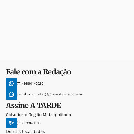
Fale com a Redação
(71) 99601-0020
jornalismoportal@grupoatarde.com.br
Assine
A TARDE
Salvador e Região Metropolitana
(71) 2886-1613
Demais localidades