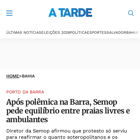
ÚLTIMAS NOTÍCIAS
ELEIÇÕES 2026
POLÍTICA
ESPORTES
SALVADOR
BAHIA
P
HOME
>
BAHIA
PORTO DA BARRA
Após polêmica na Barra, Semop
pede equilíbrio entre praias livres e
ambulantes
Diretor da Semop afirmou que protesto só serviu
para reafirmar o quanto soteropolitanos e os