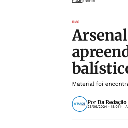
HOME
>
BAHIA
RMS
Arsenal
apreend
balísti
Material foi encont
Por
Da Redação
28/09/2024 - 18:01 h
| A