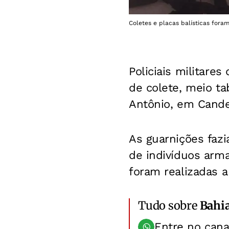
Coletes e placas balísticas for
Policiais militare
de colete, meio t
Antônio, em Cande
As guarnições faz
de indivíduos arma
foram realizadas a
Tudo sobre
Bahi
Entre no can