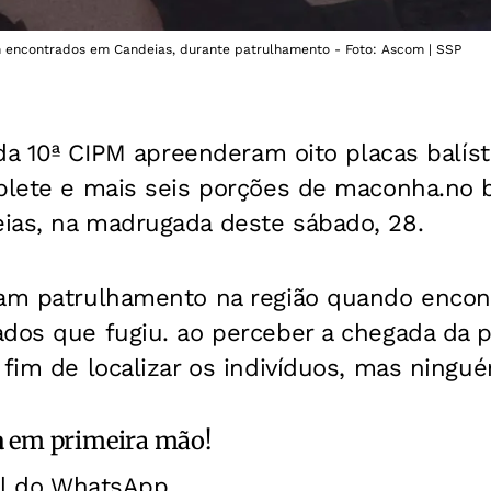
am encontrados em Candeias, durante patrulhamento - Foto: Ascom | SSP
s da 10ª CIPM apreenderam oito placas balíst
ablete e mais seis porções de maconha.no b
ias, na madrugada deste sábado, 28.
iam patrulhamento na região quando enco
dos que fugiu. ao perceber a chegada da pol
 fim de localizar os indivíduos, mas ningué
a
em primeira mão!
al do WhatsApp.