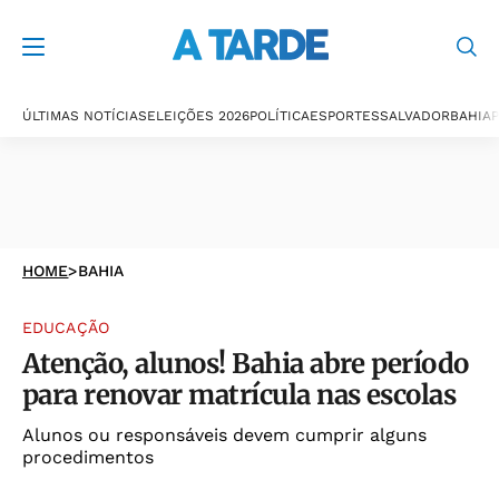
ÚLTIMAS NOTÍCIAS
ELEIÇÕES 2026
POLÍTICA
ESPORTES
SALVADOR
BAHIA
P
HOME
>
BAHIA
EDUCAÇÃO
Atenção, alunos! Bahia abre período
para renovar matrícula nas escolas
Alunos ou responsáveis devem cumprir alguns
procedimentos