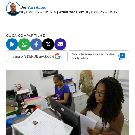
Por
Yuri Abreu
16/11/2025 - 10:52 h
| Atualizada em
16/11/2025 - 11:05
OUÇA
COMPARTILHE
Nos adicione às suas
fontes
Siga o
A TARDE
no Google
preferidas