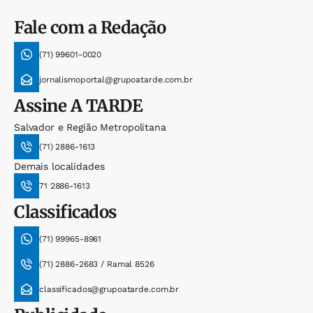
Fale com a Redação
(71) 99601-0020
jornalismoportal@grupoatarde.com.br
Assine
A TARDE
Salvador e Região Metropolitana
(71) 2886-1613
Demais localidades
71 2886-1613
Classificados
(71) 99965-8961
(71) 2886-2683 / Ramal 8526
classificados@grupoatarde.com.br