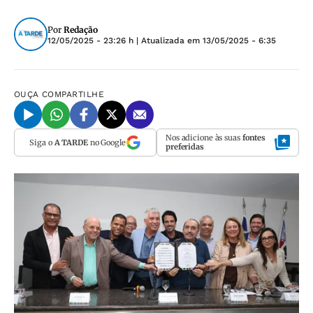
Por
Redação
12/05/2025 - 23:26 h
| Atualizada em
13/05/2025 - 6:35
OUÇA
COMPARTILHE
Nos adicione às suas
fontes
Siga o
A TARDE
no Google
preferidas