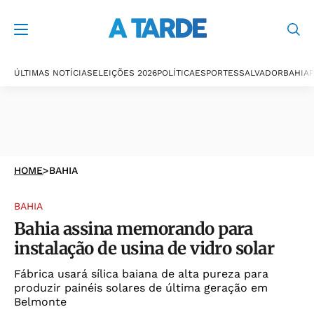
ÚLTIMAS NOTÍCIAS
ELEIÇÕES 2026
POLÍTICA
ESPORTES
SALVADOR
BAHIA
P
HOME
>
BAHIA
BAHIA
Bahia assina memorando para
instalação de usina de vidro solar
Fábrica usará sílica baiana de alta pureza para
produzir painéis solares de última geração em
Belmonte