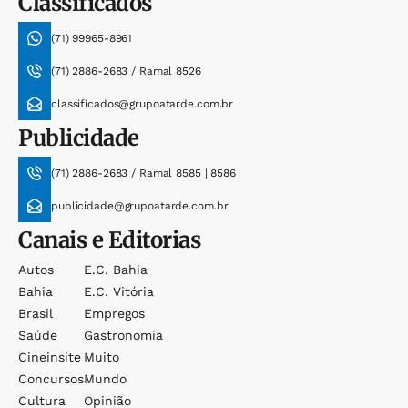
Classificados
(71) 99965-8961
(71) 2886-2683 / Ramal 8526
classificados@grupoatarde.com.br
Publicidade
(71) 2886-2683 / Ramal 8585 | 8586
publicidade@grupoatarde.com.br
Canais e Editorias
Autos
E.c. Bahia
Bahia
E.c. Vitória
Brasil
Empregos
Saúde
Gastronomia
Cineinsite
Muito
Concursos
Mundo
Cultura
Opinião