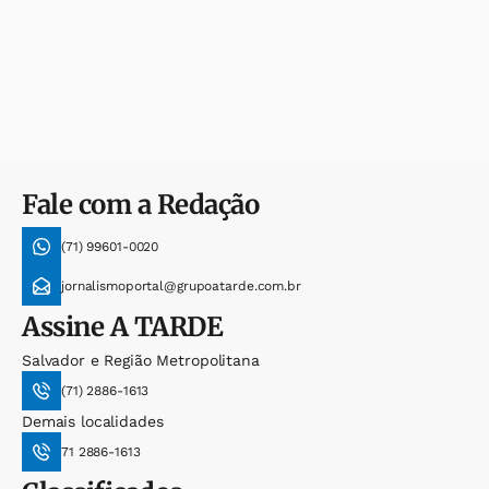
Fale com a Redação
(71) 99601-0020
jornalismoportal@grupoatarde.com.br
Assine
A TARDE
Salvador e Região Metropolitana
(71) 2886-1613
Demais localidades
71 2886-1613