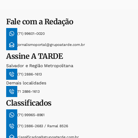
Fale com a Redação
(71) 99601-0020
jornalismoportal@grupoatarde.com.br
Assine
A TARDE
Salvador e Região Metropolitana
(71) 2886-1613
Demais localidades
71 2886-1613
Classificados
(71) 99965-8961
(71) 2886-2683 / Ramal 8526
classificados@grupoatarde.com.br