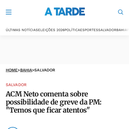
ÚLTIMAS NOTÍCIAS
ELEIÇÕES 2026
POLÍTICA
ESPORTES
SALVADOR
BAHIA
P
HOME
>
BAHIA
>
SALVADOR
SALVADOR
ACM Neto comenta sobre
possibilidade de greve da PM:
"Temos que ficar atentos"