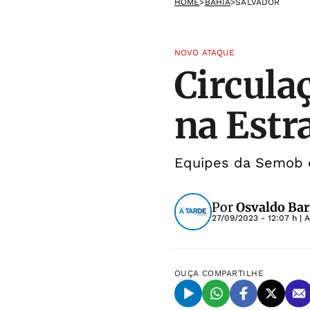
HOME
>
BAHIA
>
SALVADOR
NOVO ATAQUE
Circula
na Estr
Equipes da Semob e
Por
Osvaldo Bar
27/09/2023 - 12:07 h
| 
OUÇA
COMPARTILHE