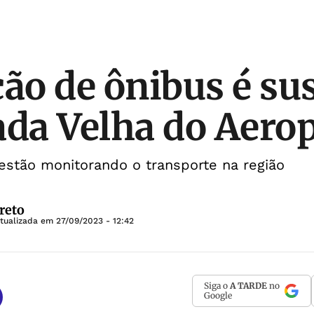
ção de ônibus é s
ada Velha do Aero
stão monitorando o transporte na região
reto
Atualizada em
27/09/2023 - 12:42
Siga o
A TARDE
no
Google