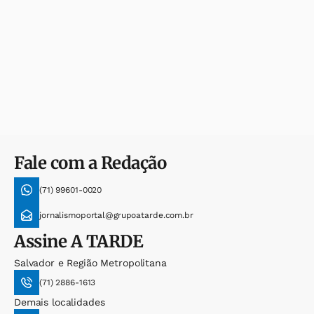
Fale com a Redação
(71) 99601-0020
jornalismoportal@grupoatarde.com.br
Assine
A TARDE
Salvador e Região Metropolitana
(71) 2886-1613
Demais localidades