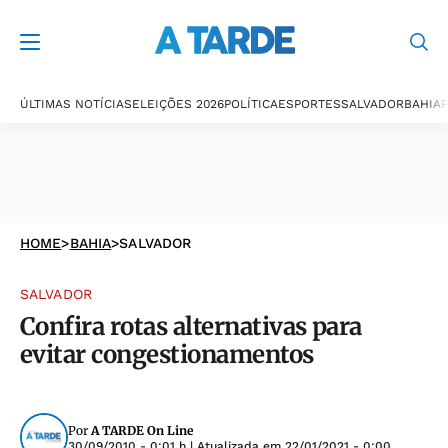
ÚLTIMAS NOTÍCIAS
ELEIÇÕES 2026
POLÍTICA
ESPORTES
SALVADOR
BAHIA
P
HOME
>
BAHIA
>
SALVADOR
SALVADOR
Confira rotas alternativas para
evitar congestionamentos
Por
A TARDE On Line
30/09/2010 - 0:01 h
| Atualizada em
22/01/2021 - 0:00