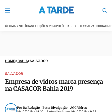
ÚLTIMAS NOTÍCIAS
ELEIÇÕES 2026
POLÍTICA
ESPORTES
SALVADOR
BAHIA
P
HOME
>
BAHIA
>
SALVADOR
SALVADOR
Empresa de vidros marca presença
na CASACOR Bahia 2019
Por
Da Redação | Foto: Divulgação | AGC Vidros
14/10/2019 - 18:22 h
| Atualizada em
16/10/2019 - 9:39