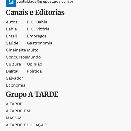
publicidade@grupoatarde.com.br
Canais e Editorias
Autos
E.c. Bahia
Bahia
E.c. Vitória
Brasil
Empregos
Saúde
Gastronomia
Cineinsite
Muito
Concursos
Mundo
Cultura
Opinião
Digital
Política
Salvador
Economia
Grupo
A TARDE
A TARDE
A TARDE FM
MASSA!
A TARDE EDUCAÇÃO