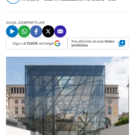
OUÇA
COMPARTILHE
Nos adicione às suas
fontes
Siga o
A TARDE
no Google
preferidas