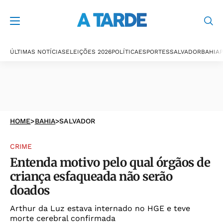
ÚLTIMAS NOTÍCIAS
ELEIÇÕES 2026
POLÍTICA
ESPORTES
SALVADOR
BAHIA
P
HOME
>
BAHIA
>
SALVADOR
CRIME
Entenda motivo pelo qual órgãos de
criança esfaqueada não serão
doados
Arthur da Luz estava internado no HGE e teve
morte cerebral confirmada