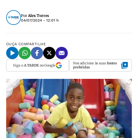
Por
Alex Torres
04/07/2024 - 12:01 h
OUÇA
COMPARTILHE
Nos adicione às suas
fontes
Siga o
A TARDE
no Google
preferidas