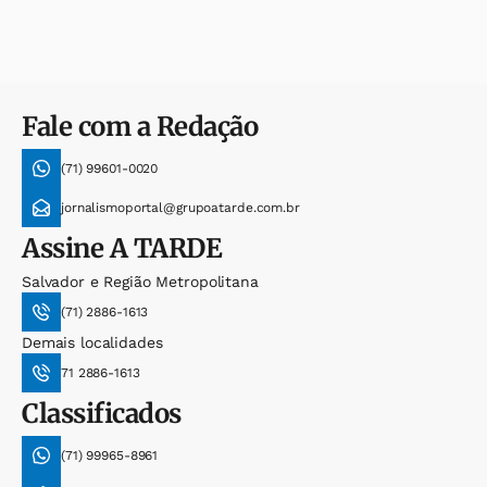
Fale com a Redação
(71) 99601-0020
jornalismoportal@grupoatarde.com.br
Assine
A TARDE
Salvador e Região Metropolitana
(71) 2886-1613
Demais localidades
71 2886-1613
Classificados
(71) 99965-8961