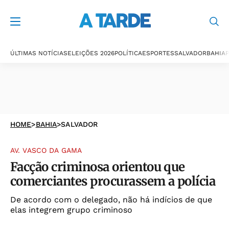
ÚLTIMAS NOTÍCIAS
ELEIÇÕES 2026
POLÍTICA
ESPORTES
SALVADOR
BAHIA
P
HOME
>
BAHIA
>
SALVADOR
AV. VASCO DA GAMA
Facção criminosa orientou que
comerciantes procurassem a polícia
De acordo com o delegado, não há indícios de que
elas integrem grupo criminoso